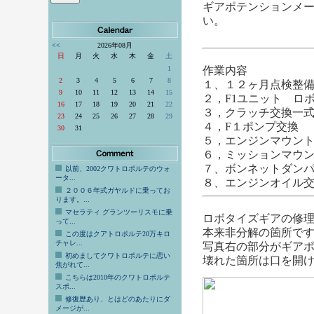
ギアポテンションメ
い。
<<
2026年08月
日
月
火
水
木
金
土
1
作業内容
2
3
4
5
6
7
8
１、１２ヶ月点検整
9
10
11
12
13
14
15
２，F1ユニット ロボ
16
17
18
19
20
21
22
３，クラッチ交換一
23
24
25
26
27
28
29
４，F１ポンプ交換
30
31
５，エンジンマウン
６，ミッションマウ
７、ボンネットダン
以前、2002クワトロポルテのウォ
ータ...
８、エンジンオイル
２００６年式ガヤルドに乗ってお
ります。...
マセラティ グランツーリスモに乗
ロボタイズギアの修
って...
本来非分解の箇所で
この度はクアトロポルテ20万キロ
チャレ...
写真右の部分がギア
初めましてクワトロポルテに恋い
壊れた箇所は口を開
焦がれて...
こちらは2010年のクワトロポルテ
スポ...
修復歴あり、とはどのあたりにダ
メージが...