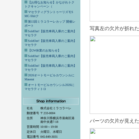
【お得なお知らせ】かながわトク
トクキャンペーン（
マセラティグラントゥーリズモS
MC-Shitク
第15回ミラコラーレカップ 開催レ
ポート
写真左の欠片が折れ
SoldOut!【販売車両入庫のご案内】
マセラテ
SoldOut!【販売車両入庫のご案内】
マセラテ
【GW休業のお知らせ】
SoldOut!【販売車両入庫のご案内】
マセラテ
SoldOut!【販売車両入庫のご案内】
マセラテ
2026オートモービルカウンシルに
Maserat
オートモービルカウンシル2026に
マセラティトロ
社名
株式会社ミラコラーレ
郵便番号
〒233-0004
住所
神奈川県横浜市港南区港
パーツの欠片が見え
南中央通7-18
営業時間
10:00～19:00
定休日
火曜日、水曜日
電話番号
045-849-3031