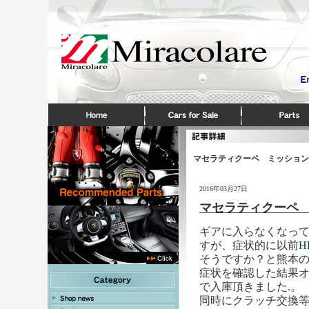
マセラティクーペ ミッション
2016年03月27日
マセラティクーペ
ギアに入らなくなって
すが、症状的に以前
そうですか？と熊本
症状を確認した結果
で入庫頂きました.。
同時にクラッチ交換