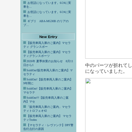
お世話になっています。6/24に実
車を...
お世話になっています。6/24に実
車を...
ギブリ ABA-MG30B のリアの
ブ...
【販売車両入庫のご案内】マセラ
ティ グランスポー
【販売車両入庫のご案内】マセラ
ティグランスポーツ
2026年 夏季休業のお知らせ 8月11
中のパーツが折れて
日から1
SoldOut!販売車両入庫のご案内】マ
になっていました。
セラティ
SoldOut!【販売車両入庫のご案内】
9年間に
SoldOut!【販売車両入庫のご案内】
マセラテ
SoldOut!!!【販売車両入庫のご案
内】マセ
「販売車両入庫のご案内」マセラ
ティトロフェオ42
【販売車両入庫のご案内】 マセラ
ティTrofeo
【マセラティ・レヴァンテ】DPF警
告灯点灯の原因