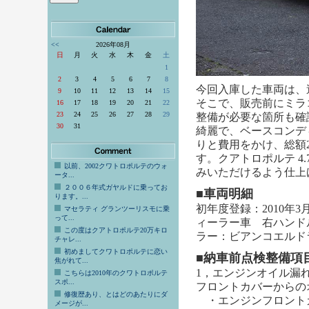
<<
2026年08月
日
月
火
水
木
金
土
1
2
3
4
5
6
7
8
今回入庫した車両は、
9
10
11
12
13
14
15
そこで、販売前にミラ
16
17
18
19
20
21
22
23
24
25
26
27
28
29
整備が必要な箇所も確
30
31
綺麗で、ベースコンデ
りと費用をかけ、総額
す。クアトロポルテ 4
以前、2002クワトロポルテのウォ
みいただけるよう仕上
ータ...
２００６年式ガヤルドに乗ってお
■
車両明細
ります。...
初年度登録：2010年3月
マセラティ グランツーリスモに乗
って...
ィーラー車 右ハンド
この度はクアトロポルテ20万キロ
ラー：ビアンコエルド
チャレ...
初めましてクワトロポルテに恋い
■
納車前点検整備項
焦がれて...
1，エンジンオイル漏
こちらは2010年のクワトロポルテ
スポ...
フロントカバーからの
修復歴あり、とはどのあたりにダ
・エンジンフロント
メージが...