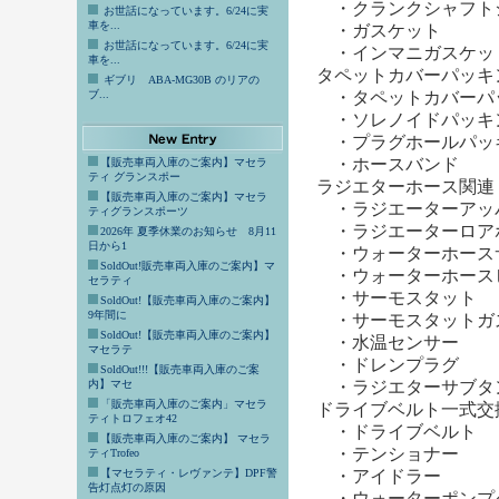
・クランクシャフト
お世話になっています。6/24に実
車を...
・ガスケット
お世話になっています。6/24に実
・インマニガスケッ
車を...
タペットカバーパッキ
ギブリ ABA-MG30B のリアの
ブ...
・タペットカバーパ
・ソレノイドパッキ
・プラグホールパッ
・ホースバンド
【販売車両入庫のご案内】マセラ
ティ グランスポー
ラジエターホース関連
【販売車両入庫のご案内】マセラ
・ラジエーターアッ
ティグランスポーツ
・ラジエーターロア
2026年 夏季休業のお知らせ 8月11
日から1
・ウォーターホース
SoldOut!販売車両入庫のご案内】マ
・ウォーターホース
セラティ
・サーモスタット
SoldOut!【販売車両入庫のご案内】
9年間に
・サーモスタットガ
SoldOut!【販売車両入庫のご案内】
・水温センサー
マセラテ
・ドレンプラグ
SoldOut!!!【販売車両入庫のご案
内】マセ
・ラジエターサブタ
「販売車両入庫のご案内」マセラ
ドライブベルト一式交
ティトロフェオ42
・ドライブベルト
【販売車両入庫のご案内】 マセラ
・テンショナー
ティTrofeo
【マセラティ・レヴァンテ】DPF警
・アイドラー
告灯点灯の原因
・ウォーターポンプ