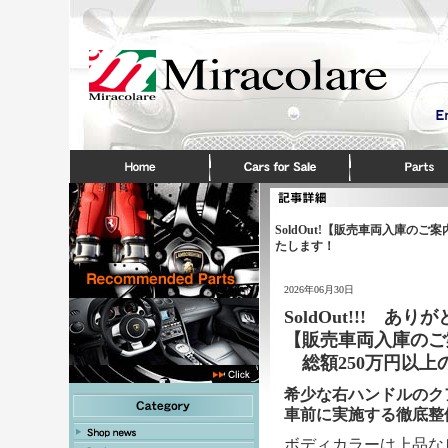
SoldOut!【販売車両入庫のご
たします！
2026年06月30日
SoldOut!!! 
【販売車両入庫の
総額250
万円
以上
希少な右ハンドルのクアト
車前に実施する徹底整
ボディカラーは上品な