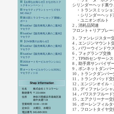
【お得なお知らせ】かながわトク
シリンダーヘッド裏ウ
トクキャンペーン（
・トランスミッショ
マセラティグラントゥーリズモS
MC-Shitク
・シリンダーヘッド
第15回ミラコラーレカップ 開催レ
・ユニオンボルト
ポート
2，消耗品関連
SoldOut!【販売車両入庫のご案内】
マセラテ
フロント＋リアブレー
SoldOut!【販売車両入庫のご案内】
マセラテ
3，ファンレジスター
【GW休業のお知らせ】
4，エンジンマウント
SoldOut!【販売車両入庫のご案内】
5，パワーウインドウ
マセラテ
6，フォグランプ交換
SoldOut!【販売車両入庫のご案内】
マセラテ
7，TPMSセンサーシ
2026オートモービルカウンシルに
8，助手席サンバイザ
Maserat
9，ボンネットダンパ
オートモービルカウンシル2026に
マセラティトロ
10，トランクダンパー
11，トランクパッド交
12，エンジンオイル
13，ディファレンシ
社名
株式会社ミラコラーレ
郵便番号
〒233-0004
14，パワステフルード
住所
神奈川県横浜市港南区港
15，エアクリーナー交
南中央通7-18
16，ポーレンフィルタ
営業時間
10:00～19:00
定休日
火曜日、水曜日
17，フロントタイヤ交
電話番号
045-849-3031