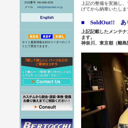
FAX番号
045-840-4334
上記の整備を実施し、
メール
info@miracolare.co.jp
げてから納車いたしま
■ SoldOut!
上記記載したメンテナ
ます。
サイト最新情報をRSSリーダーのソフ
神奈川、東京都（離島
トにて受信できます。