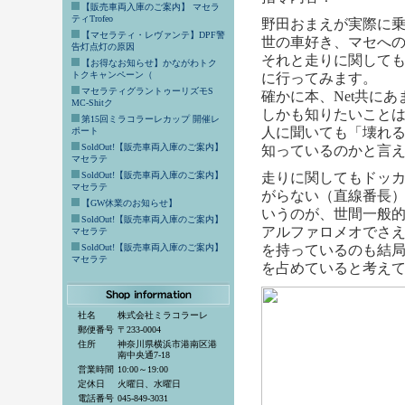
【販売車両入庫のご案内】 マセラ
ティTrofeo
野田おまえが実際に
【マセラティ・レヴァンテ】DPF警
世の車好き、マセへ
告灯点灯の原因
それと走りに関して
【お得なお知らせ】かながわトク
トクキャンペーン（
に行ってみます。
マセラティグラントゥーリズモS
確かに本、Net共に
MC-Shitク
しかも知りたいこと
第15回ミラコラーレカップ 開催レ
人に聞いても「壊れ
ポート
SoldOut!【販売車両入庫のご案内】
知っているのかと言
マセラテ
SoldOut!【販売車両入庫のご案内】
走りに関してもドッ
マセラテ
がらない（直線番長
【GW休業のお知らせ】
いうのが、世間一般
SoldOut!【販売車両入庫のご案内】
アルファロメオでさ
マセラテ
SoldOut!【販売車両入庫のご案内】
を持っているのも結
マセラテ
を占めていると考え
社名
株式会社ミラコラーレ
郵便番号
〒233-0004
住所
神奈川県横浜市港南区港
南中央通7-18
営業時間
10:00～19:00
定休日
火曜日、水曜日
電話番号
045-849-3031