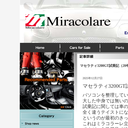
マセラティ3200GT試乗記（
2025年12月27日
マセラティ3200G
パソコンを整理してい
大した中身では無い
試乗記に関しては車
全く違うテイストに
というのが最初のき
これはミラコラーレ