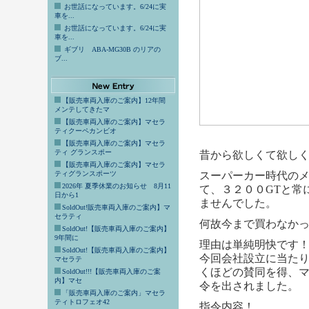
お世話になっています。6/24に実
車を...
お世話になっています。6/24に実
車を...
ギブリ ABA-MG30B のリアの
ブ...
【販売車両入庫のご案内】12年間
メンテしてきたマ
【販売車両入庫のご案内】マセラ
ティクーペカンビオ
【販売車両入庫のご案内】マセラ
ティ グランスポー
昔から欲しくて欲し
【販売車両入庫のご案内】マセラ
ティグランスポーツ
スーパーカー時代の
2026年 夏季休業のお知らせ 8月11
て、３２００GTと常
日から1
ませんでした。
SoldOut!販売車両入庫のご案内】マ
セラティ
何故今まで買わなか
SoldOut!【販売車両入庫のご案内】
9年間に
理由は単純明快です
SoldOut!【販売車両入庫のご案内】
今回会社設立に当た
マセラテ
くほどの賛同を得、
SoldOut!!!【販売車両入庫のご案
内】マセ
令を出されました。
「販売車両入庫のご案内」マセラ
ティトロフェオ42
指令内容！