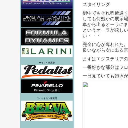
スタイリング
街中でもそれ程遭遇
しても何処かの展示
車から出るオーラに
というオーラが眩し
い・・・
完全に心が奪われた
良いながら次に出る
まずはエクステリア
サイクル事業部
一番好きな部分はフ
一日見ていても飽き
フィットネス事業部