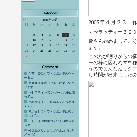
<<
2026年08月
2005年４月２３
日
月
火
水
木
金
土
1
マセラッティー３２００
2
3
4
5
6
7
8
9
10
11
12
13
14
15
皆さん始めまして。
16
17
18
19
20
21
22
ます。
23
24
25
26
27
28
29
このたび廻りからの
30
31
ーの枠に囚われず車
うのでどんどんリクエ
以前、2002クワトロポルテのウォ
し時間が出来ましたの
ータ...
２００６年式ガヤルドに乗ってお
ります。...
マセラティ グランツーリスモに乗
って...
この度はクアトロポルテ20万キロ
チャレ...
初めましてクワトロポルテに恋い
焦がれて...
こちらは2010年のクワトロポルテ
スポ...
修復歴あり、とはどのあたりにダ
メージが...