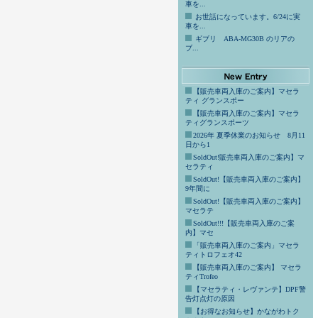
車を...
お世話になっています。6/24に実
車を...
ギブリ ABA-MG30B のリアの
ブ...
【販売車両入庫のご案内】マセラ
ティ グランスポー
【販売車両入庫のご案内】マセラ
ティグランスポーツ
2026年 夏季休業のお知らせ 8月11
日から1
SoldOut!販売車両入庫のご案内】マ
セラティ
SoldOut!【販売車両入庫のご案内】
9年間に
SoldOut!【販売車両入庫のご案内】
マセラテ
SoldOut!!!【販売車両入庫のご案
内】マセ
「販売車両入庫のご案内」マセラ
ティトロフェオ42
【販売車両入庫のご案内】 マセラ
ティTrofeo
【マセラティ・レヴァンテ】DPF警
告灯点灯の原因
【お得なお知らせ】かながわトク