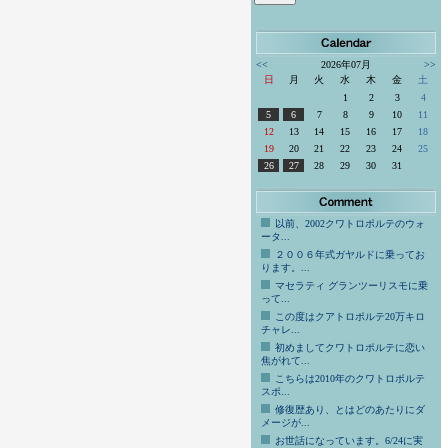
<<
2026年07月
>>
日
月
火
水
木
金
土
1
2
3
4
5
6
7
8
9
10
11
12
13
14
15
16
17
18
19
20
21
22
23
24
25
26
27
28
29
30
31
以前、2002クワトロポルテのウォ
ータ...
２００６年式ガヤルドに乗ってお
ります。...
マセラティ グランツーリスモに乗
って...
この度はクアトロポルテ20万キロ
チャレ...
初めましてクワトロポルテに恋い
焦がれて...
こちらは2010年のクワトロポルテ
スポ...
修復歴あり、とはどのあたりにダ
メージが...
お世話になっています。6/24に実