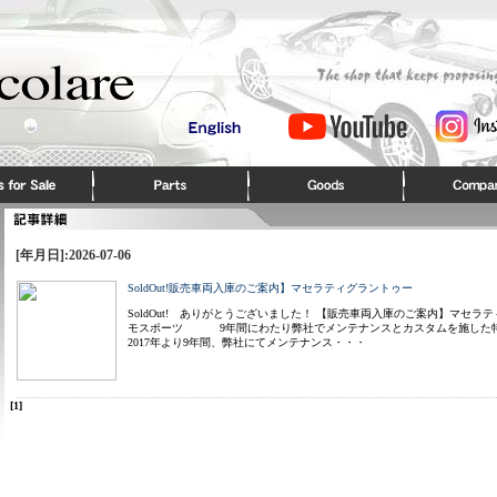
[年月日]:2026-07-06
SoldOut!販売車両入庫のご案内】マセラティグラントゥー
SoldOut! ありがとうございました！ 【販売車両入庫のご案内】マセラ
モスポーツ 9年間にわたり弊社でメンテナンスとカスタムを施した
2017年より9年間、弊社にてメンテナンス・・・
[1]