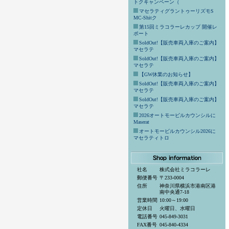
トクキャンペーン（
マセラティグラントゥーリズモS
MC-Shitク
第15回ミラコラーレカップ 開催レ
ポート
SoldOut!【販売車両入庫のご案内】
マセラテ
SoldOut!【販売車両入庫のご案内】
マセラテ
【GW休業のお知らせ】
SoldOut!【販売車両入庫のご案内】
マセラテ
SoldOut!【販売車両入庫のご案内】
マセラテ
2026オートモービルカウンシルに
Maserat
オートモービルカウンシル2026に
マセラティトロ
社名
株式会社ミラコラーレ
郵便番号
〒233-0004
住所
神奈川県横浜市港南区港
南中央通7-18
営業時間
10:00～19:00
定休日
火曜日、水曜日
電話番号
045-849-3031
FAX番号
045-840-4334