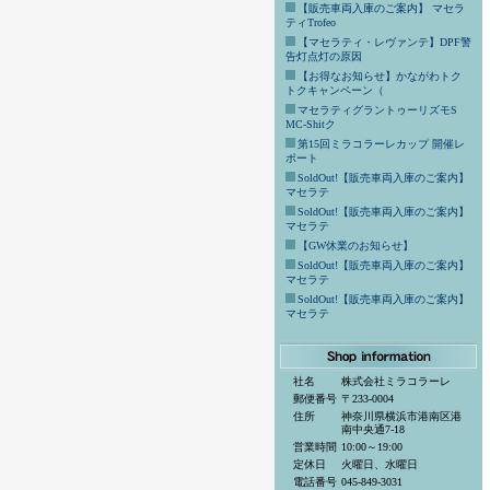
【販売車両入庫のご案内】 マセラ
ティTrofeo
【マセラティ・レヴァンテ】DPF警
告灯点灯の原因
【お得なお知らせ】かながわトク
トクキャンペーン（
マセラティグラントゥーリズモS
MC-Shitク
第15回ミラコラーレカップ 開催レ
ポート
SoldOut!【販売車両入庫のご案内】
マセラテ
SoldOut!【販売車両入庫のご案内】
マセラテ
【GW休業のお知らせ】
SoldOut!【販売車両入庫のご案内】
マセラテ
SoldOut!【販売車両入庫のご案内】
マセラテ
社名
株式会社ミラコラーレ
郵便番号
〒233-0004
住所
神奈川県横浜市港南区港
南中央通7-18
営業時間
10:00～19:00
定休日
火曜日、水曜日
電話番号
045-849-3031