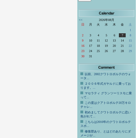
<<
2026年08月
日
月
火
水
木
金
土
1
2
3
4
5
6
7
8
9
10
11
12
13
14
15
16
17
18
19
20
21
22
23
24
25
26
27
28
29
30
31
以前、2002クワトロポルテのウォ
ータ...
２００６年式ガヤルドに乗ってお
ります。...
マセラティ グランツーリスモに乗
って...
この度はクアトロポルテ20万キロ
チャレ...
初めましてクワトロポルテに恋い
焦がれて...
こちらは2010年のクワトロポルテ
スポ...
修復歴あり、とはどのあたりにダ
メージが...