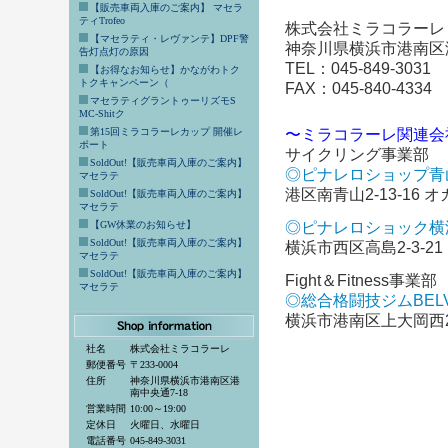
【販売車両入庫のご案内】 マセラ
ティTrofeo
株式会社ミラコラーレ
【マセラティ・レヴァンテ】DPF警
神奈川県横浜市港南区港
告灯点灯の原因
TEL：045-849-3031
【お得なお知らせ】かながわトク
トクキャンペーン（
FAX：045-840-4334
マセラティグラントゥーリズモS
MC-Shitク
第15回ミラコラーレカップ 開催レ
〜ミラコラーレ関連会
ポート
サイクリング事業部
SoldOut!【販売車両入庫のご案内】
◎ピナレロショップ青
マセラテ
港区南青山2-13-16 オ
SoldOut!【販売車両入庫のご案内】
マセラテ
【GW休業のお知らせ】
◎ピナレロショック横
SoldOut!【販売車両入庫のご案内】
横浜市西区高島2-3-21
マセラテ
SoldOut!【販売車両入庫のご案内】
Fight＆Fitness事業部
マセラテ
◎総合格闘技ジムBEL
横浜市港南区上大岡西2
社名
株式会社ミラコラーレ
郵便番号
〒233-0004
住所
神奈川県横浜市港南区港
南中央通7-18
営業時間
10:00～19:00
定休日
火曜日、水曜日
電話番号
045-849-3031