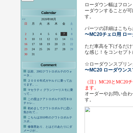
ローダウン幅はフロン
ーダウンすることが可
す。
<<
2026年08月
日
月
火
水
木
金
土
パーツの詳細はこちら
1
〜MC20チェロ用 ロ
2
3
4
5
6
7
8
9
10
11
12
13
14
15
16
17
18
19
20
21
22
ただ車高を下げるだけ
23
24
25
26
27
28
29
な感じ！をコンセプト
30
31
☆ローダウンスプリン
〜MC20 ローダウン
以前、2002クワトロポルテのウォ
ータ...
２００６年式ガヤルドに乗ってお
（注）MC20とMC
ります。...
ます。
マセラティ グランツーリスモに乗
オーダーやお問い合わ
って...
す。
この度はクアトロポルテ20万キロ
チャレ...
初めましてクワトロポルテに恋い
焦がれて...
こちらは2010年のクワトロポルテ
スポ...
修復歴あり、とはどのあたりにダ
メージが...