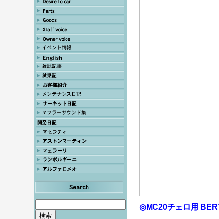
◎MC20チェロ用 BE