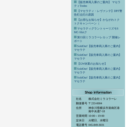
【販売車両入庫のご案内】 マセラ
ティTrofeo
【マセラティ・レヴァンテ】DPF警
告灯点灯の原因
【お得なお知らせ】かながわトク
トクキャンペーン（
マセラティグラントゥーリズモS
MC-Shitク
第15回ミラコラーレカップ 開催レ
ポート
SoldOut!【販売車両入庫のご案内】
マセラテ
SoldOut!【販売車両入庫のご案内】
マセラテ
【GW休業のお知らせ】
SoldOut!【販売車両入庫のご案内】
マセラテ
SoldOut!【販売車両入庫のご案内】
マセラテ
社名
株式会社ミラコラーレ
郵便番号
〒233-0004
住所
神奈川県横浜市港南区港
南中央通7-18
営業時間
10:00～19:00
定休日
火曜日、水曜日
電話番号
045-849-3031