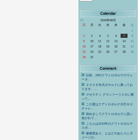
<<
2026年08月
日
月
火
水
木
金
土
1
2
3
4
5
6
7
8
9
10
11
12
13
14
15
16
17
18
19
20
21
22
23
24
25
26
27
28
29
30
31
以前、2002クワトロポルテのウォ
ータ...
２００６年式ガヤルドに乗ってお
ります。...
マセラティ グランツーリスモに乗
って...
この度はクアトロポルテ20万キロ
チャレ...
初めましてクワトロポルテに恋い
焦がれて...
こちらは2010年のクワトロポルテ
スポ...
修復歴あり、とはどのあたりにダ
メージが...