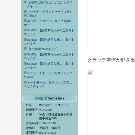
【お得なお知らせ】かながわトク
トクキャンペーン（
マセラティグラントゥーリズモS
MC-Shitク
第15回ミラコラーレカップ 開催レ
ポート
SoldOut!【販売車両入庫のご案内】
マセラテ
SoldOut!【販売車両入庫のご案内】
マセラテ
【GW休業のお知らせ】
SoldOut!【販売車両入庫のご案内】
マセラテ
クラッチ本体が顔を
SoldOut!【販売車両入庫のご案内】
マセラテ
2026オートモービルカウンシルに
Maserat
オートモービルカウンシル2026に
マセラティトロ
社名
株式会社ミラコラーレ
郵便番号
〒233-0004
住所
神奈川県横浜市港南区港
南中央通7-18
営業時間
10:00～19:00
定休日
火曜日、水曜日
電話番号
045-849-3031