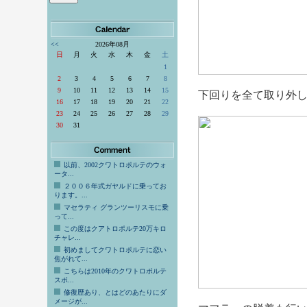
<<
2026年08月
日
月
火
水
木
金
土
1
2
3
4
5
6
7
8
9
10
11
12
13
14
15
下回りを全て取り外
16
17
18
19
20
21
22
23
24
25
26
27
28
29
30
31
以前、2002クワトロポルテのウォ
ータ...
２００６年式ガヤルドに乗ってお
ります。...
マセラティ グランツーリスモに乗
って...
この度はクアトロポルテ20万キロ
チャレ...
初めましてクワトロポルテに恋い
焦がれて...
こちらは2010年のクワトロポルテ
スポ...
修復歴あり、とはどのあたりにダ
メージが...