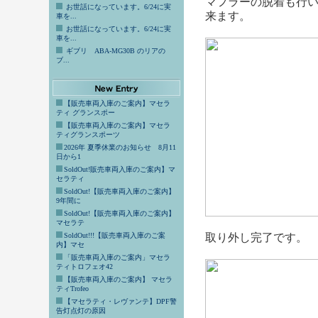
マフラーの脱着も行
お世話になっています。6/24に実
来ます。
車を...
お世話になっています。6/24に実
車を...
ギブリ ABA-MG30B のリアの
ブ...
【販売車両入庫のご案内】マセラ
ティ グランスポー
【販売車両入庫のご案内】マセラ
ティグランスポーツ
2026年 夏季休業のお知らせ 8月11
日から1
SoldOut!販売車両入庫のご案内】マ
セラティ
SoldOut!【販売車両入庫のご案内】
9年間に
SoldOut!【販売車両入庫のご案内】
マセラテ
SoldOut!!!【販売車両入庫のご案
取り外し完了です。
内】マセ
「販売車両入庫のご案内」マセラ
ティトロフェオ42
【販売車両入庫のご案内】 マセラ
ティTrofeo
【マセラティ・レヴァンテ】DPF警
告灯点灯の原因