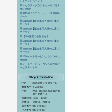
トクキャンペーン（
マセラティグラントゥーリズモS
MC-Shitク
第15回ミラコラーレカップ 開催レ
ポート
SoldOut!【販売車両入庫のご案内】
マセラテ
SoldOut!【販売車両入庫のご案内】
マセラテ
【GW休業のお知らせ】
SoldOut!【販売車両入庫のご案内】
マセラテ
SoldOut!【販売車両入庫のご案内】
マセラテ
2026オートモービルカウンシルに
Maserat
オートモービルカウンシル2026に
マセラティトロ
社名
株式会社ミラコラーレ
郵便番号
〒233-0004
住所
神奈川県横浜市港南区港
南中央通7-18
営業時間
10:00～19:00
定休日
火曜日、水曜日
電話番号
045-849-3031
FAX番号
045-840-4334