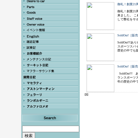
御礼！創業2
御礼！創業21
来ました。 
して弊社をサ
SoldOut
SoldOut
スポーツスパ
歴史の中でも
SoldOut
SoldOut
ランスポーツ
年の歴史の中
[1]