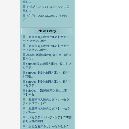
車を...
お世話になっています。6/24に実
車を...
ギブリ ABA-MG30B のリアの
ブ...
【販売車両入庫のご案内】マセラ
ティ グランスポー
【販売車両入庫のご案内】マセラ
ティグランスポーツ
2026年 夏季休業のお知らせ 8月11
日から1
SoldOut!販売車両入庫のご案内】マ
セラティ
SoldOut!【販売車両入庫のご案内】
9年間に
SoldOut!【販売車両入庫のご案内】
マセラテ
SoldOut!!!【販売車両入庫のご案
内】マセ
「販売車両入庫のご案内」マセラ
ティトロフェオ42
【販売車両入庫のご案内】 マセラ
ティTrofeo
【マセラティ・レヴァンテ】DPF警
告灯点灯の原因
【お得なお知らせ】かながわトク