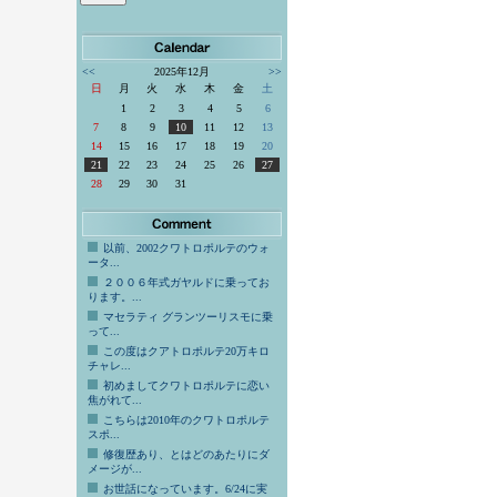
<<
2025年12月
>>
日
月
火
水
木
金
土
1
2
3
4
5
6
7
8
9
10
11
12
13
14
15
16
17
18
19
20
21
22
23
24
25
26
27
28
29
30
31
以前、2002クワトロポルテのウォ
ータ...
２００６年式ガヤルドに乗ってお
ります。...
マセラティ グランツーリスモに乗
って...
この度はクアトロポルテ20万キロ
チャレ...
初めましてクワトロポルテに恋い
焦がれて...
こちらは2010年のクワトロポルテ
スポ...
修復歴あり、とはどのあたりにダ
メージが...
お世話になっています。6/24に実