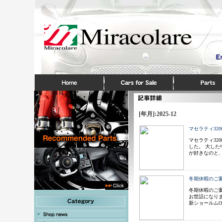
[年月]:2025-12
マセラティ32
マセラティ32
した。 大し
が好きなのと
冬期休暇のご
冬期休暇のご
お世話になり
新ショールムO