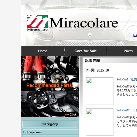
[年月]:2025-10
SoldOut
SoldOut
モ4.2ATカ
きました、と
SoldOut!
SoldOut!
カスタム車両が
た、とても綺麗