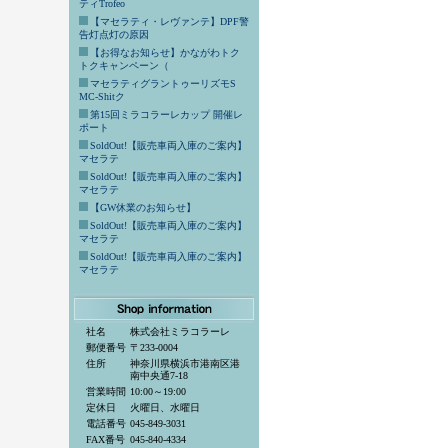
ティTrofeo
【マセラティ・レヴァンテ】DPF警
告灯点灯の原因
【お得なお知らせ】かながわトク
トクキャンペーン（
マセラティグラントゥーリズモS
MC-Shitク
第15回ミラコラーレカップ 開催レ
ポート
SoldOut!【販売車両入庫のご案内】
マセラテ
SoldOut!【販売車両入庫のご案内】
マセラテ
【GW休業のお知らせ】
SoldOut!【販売車両入庫のご案内】
マセラテ
SoldOut!【販売車両入庫のご案内】
マセラテ
社名
株式会社ミラコラーレ
郵便番号
〒233-0004
住所
神奈川県横浜市港南区港
南中央通7-18
営業時間
10:00～19:00
定休日
火曜日、水曜日
電話番号
045-849-3031
FAX番号
045-840-4334