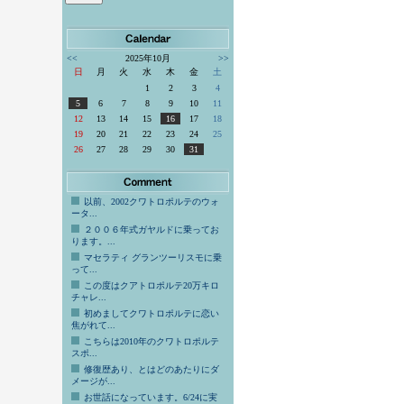
<<
2025年10月
>>
日
月
火
水
木
金
土
1
2
3
4
5
6
7
8
9
10
11
12
13
14
15
16
17
18
19
20
21
22
23
24
25
26
27
28
29
30
31
以前、2002クワトロポルテのウォ
ータ...
２００６年式ガヤルドに乗ってお
ります。...
マセラティ グランツーリスモに乗
って...
この度はクアトロポルテ20万キロ
チャレ...
初めましてクワトロポルテに恋い
焦がれて...
こちらは2010年のクワトロポルテ
スポ...
修復歴あり、とはどのあたりにダ
メージが...
お世話になっています。6/24に実