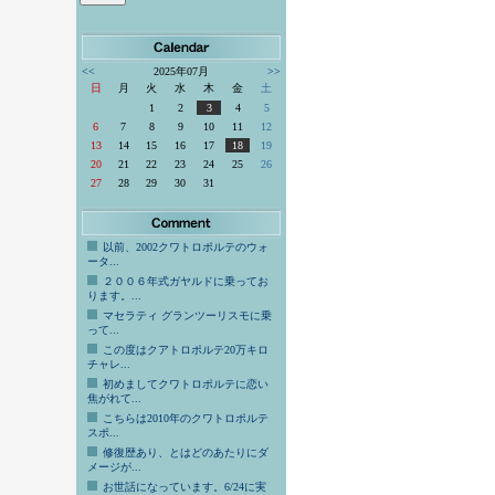
<<
2025年07月
>>
日
月
火
水
木
金
土
1
2
3
4
5
6
7
8
9
10
11
12
13
14
15
16
17
18
19
20
21
22
23
24
25
26
27
28
29
30
31
以前、2002クワトロポルテのウォ
ータ...
２００６年式ガヤルドに乗ってお
ります。...
マセラティ グランツーリスモに乗
って...
この度はクアトロポルテ20万キロ
チャレ...
初めましてクワトロポルテに恋い
焦がれて...
こちらは2010年のクワトロポルテ
スポ...
修復歴あり、とはどのあたりにダ
メージが...
お世話になっています。6/24に実