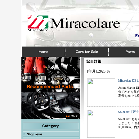
[年月]:2025-07
Miracolare 
Aston Ma
分で左右を集
高音を奏でる
SoldOut!
SoldOut
しました！ 当
35,000km