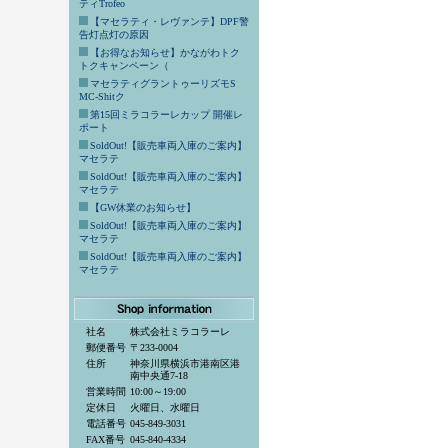
ティTrofeo
【マセラティ・レヴァンテ】DPF警
告灯点灯の原因
【お得なお知らせ】かながわトク
トクキャンペーン（
マセラティグラントゥーリズモS
MC-Shitク
第15回ミラコラーレカップ 開催レ
ポート
SoldOut!【販売車両入庫のご案内】
マセラテ
SoldOut!【販売車両入庫のご案内】
マセラテ
【GW休業のお知らせ】
SoldOut!【販売車両入庫のご案内】
マセラテ
SoldOut!【販売車両入庫のご案内】
マセラテ
社名
株式会社ミラコラーレ
郵便番号
〒233-0004
住所
神奈川県横浜市港南区港
南中央通7-18
営業時間
10:00～19:00
定休日
火曜日、水曜日
電話番号
045-849-3031
FAX番号
045-840-4334